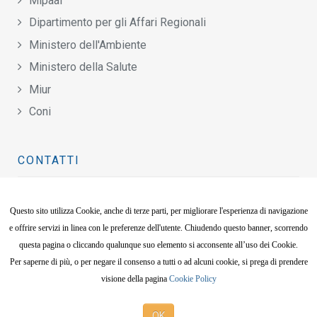
Mipaaf
Dipartimento per gli Affari Regionali
Ministero dell'Ambiente
Ministero della Salute
Miur
Coni
CONTATTI
Viale Tiziano, 70
Questo sito utilizza Cookie, anche di terze parti, per migliorare l'esperienza di navigazione
00196 Roma
e offrire servizi in linea con le preferenze dell'utente. Chiudendo questo banner, scorrendo
questa pagina o cliccando qualunque suo elemento si acconsente all’uso dei Cookie.
06.8797.4900
Per saperne di più, o per negare il consenso a tutti o ad alcuni cookie, si prega di prendere
06.8797.4950
visione della pagina
Cookie Policy
segreteria@fmsi.it
OK